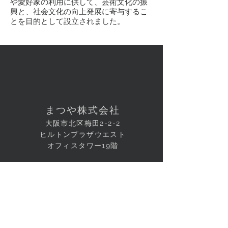
や愛好家の利用に供して、芸術文化の振
興と、社会文化の向上発展に寄与するこ
とを目的として設立されました。
まつや株式会社
大阪市北区梅田2-2-2
ヒルトンプラザウエスト
オフィスタワー19階
info@matsuya.osaka.jp
© 2016
by
Matsuya Co
.,Ltd.