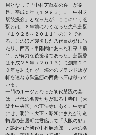
局となって「中村芝翫友の会」が発
足。平成５年（１９９３）に「中村芝
翫後援会」となったが、ここにいう芝
翫とは、６年前になくなった先代芝翫
（１９２８～２０１１）のことであ
る。このほど襲名した八代目の父に当
たり、西宮・甲陽園にあった料亭「播
半」が有力な後援者であった。芝翫香
は平成２５年（２０１３）に創業２０
０年を迎えたが、海外のブランド店が
軒を連ねる御堂筋の西側へ店は移って
いる。
一門のルーツとなった初代芝翫の墓
は、歴代の名優たちが眠る中寺町（大
阪市中央区）の正法寺にある。中寺町
には、明治・大正・昭和にまたがり道
頓堀の芝居町に君臨して「大阪の顔」
と謳われた初代中村鴈治郎、元禄の名