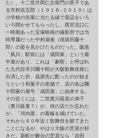
た）。十二世片岡仁左衛門の実子であ
る市村吉五郎（１９１８–２０１０）は
小学校の先輩に当たる縁で昔話をいろ
いろ聞かせてもらったし、西宮北口に
一時期あった宝塚映画の撮影所では当
時専属だった中村扇雀（現坂田藤十
郎）の姿を見かけたものだった。阪急
「夙川」駅前には「成田家」という最
中屋があり、これは「劇聖」と呼ばれ
た九代目市川團十郎が大阪歌舞伎座に
出演した折、贔屓先に配ったのが始ま
りという和菓子の老舗で、店の名は團
十郎家の屋号「成田屋」に由来する。
その近くには、二世實川延若の弟子
（實川延童？）が、何の店だか忘れた
が、「河内屋」の看板を掲げていた。
それから６０年近く歌舞伎を観てきた
ことになるが、やはり大阪の芝居が好
きだ。新町が舞台の芝居なら「吉田