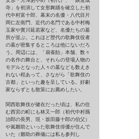
女形・芳澤あやめ（初代）、「娘道成
寺」を初演して女形舞踊を確立した初
代中村富十郎、幕末の名優・八代目片
岡仁左衛門、近代の名門である中村梅
玉家や實川延若家など、名優たちの墓
所が並ぶ。これほど歴代の歌舞伎役者
の墓が密集するところは他にないだろ
う。周辺には、「扇雀飴」本舗、数々
の名作の舞台と、それらの登場人物の
モデルとなった人々の墓なども数えき
れない程あって、さながら「歌舞伎の
古都」といった趣を呈している。好劇
家ならずとも散策にお薦めしたい。
関西歌舞伎が健在だった頃は、私の住
む西宮の町にも林又一郎（初代中村鴈
治郎の長男、現・坂田藤十郎の伯父）
や嵐雛助といった歌舞伎俳優が住んで
いた（雛助の葬儀には私も参列し