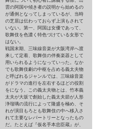
舞伎について初心者に講義する際、出
雲の阿国や傾き者の説明から始めるの
が通例となってしまっているが、当時
の芝居は伝わっておらず上演もされて
いない。第一、阿国は女優であって、
歌舞伎を色濃く特色づけている女形で
はない。
戦国末期、三味線音楽が大阪湾岸へ渡
来して定着、歌舞伎の伴奏楽器として
用いられるようになっていった。なか
でも歌舞伎劇の中枢を占める義太夫物
と呼ばれるジャンルでは、三味線音楽
がドラマの進行を左右するほどの役割
をになう。この義太夫物とは、竹本義
太夫が大坂で創始した義太夫節が人形
浄瑠璃の流行によって隆盛を極め、そ
れが演目もろとも歌舞伎の中へ移入さ
れて主要なレパートリーとなったもの
だ。たとえば『仮名手本忠臣蔵』が、