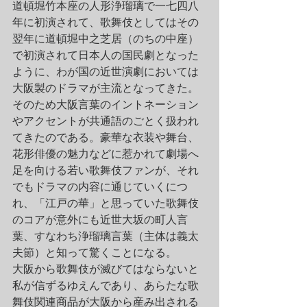
道頓堀竹本座の人形浄瑠璃で一七四八
年に初演されて、歌舞伎としてはその
翌年に道頓堀中之芝居（のちの中座）
で初演されて日本人の国民劇となった
ように、わが国の近世演劇においては
大阪製のドラマが主流となってきた。
そのため大阪言葉のイントネーション
やアクセントが共通語のごとく扱われ
てきたのである。豪華な衣装や舞台、
花形俳優の魅力などに惹かれて劇場へ
足を向ける若い歌舞伎ファンが、それ
でもドラマの内容に通じていくにつ
れ、「江戸の華」と思っていた歌舞伎
のコアが意外にも近世大坂の町人言
葉、すなわち浄瑠璃言葉（主体は義太
夫節）と知って驚くことになる。
大阪から歌舞伎が滅びてはならないと
私が信ずるゆえんであり、あらたな歌
舞伎関連商品が大阪から産み出される