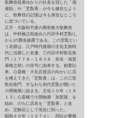
歌舞伎役者ゆかりの社名を冠した「扇
雀飴」や「芝翫香」が今も健在なよう
に、歌舞伎の記憶は今も身近なところ
に息づいている。
正月・大阪松竹座の壽初春大歌舞伎
は、中村橋之助改め八代目中村芝翫(し
かん)の襲名披露である。この芝翫とい
う名跡は、江戸時代後期の文化文政時
代に活躍した名優、三代目中村歌右衛
門（１７７８～１８３８、前名・加賀
屋橋之助）の俳号に由来する。創業以
来、心斎橋・大丸百貨店の向かいに店
を構えてきた「芝翫香」は、この三世
歌右衛門、すなわち初代芝翫が開いた
小間物屋に始まる。文化１０年（１８
１３）心斎橋で小間物屋「加賀屋」を
始め、のちに店名を「芝翫香」と改
め、宝飾店として現在に到った。
昭和４９年（１９７４）、同社が事務