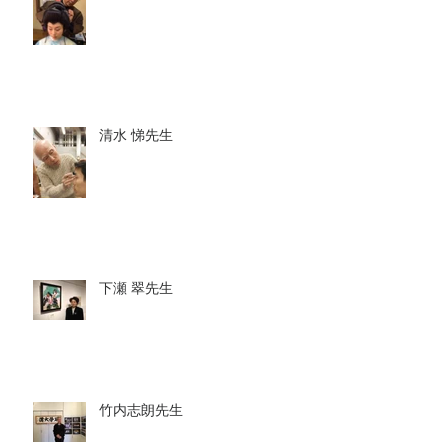
清水 悌先生
下瀬 翠先生
竹内志朗先生