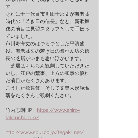
す。
それに十一代目市川団十郎丈が海老蔵
時代の「若き日の信長」など、新歌舞
伎の演目に見習スタッフとして手伝っ
ていました。
市川寿海丈のはつらつとした平清盛
役、海老蔵丈の若き日の暴れん坊の信
長の芝居がいまも思い浮かびます。
　芝居はもちろん観劇していただきた
いし、江戸の荒事、上方の和事の優れ
た演目がたくさんあります。
こうした歌舞伎、そして文楽人形浄瑠
璃をたくさんご観劇ください。
竹内志朗HP    
https://www.shiro-
takeuchi.com/
http://www.spur.co.jp/tegaki_net/