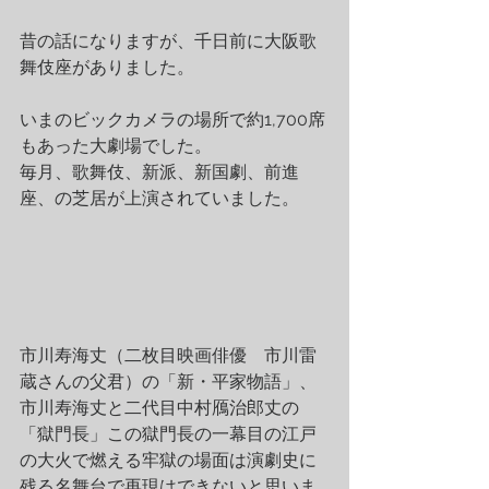
昔の話になりますが、千日前に大阪歌
舞伎座がありました。
いまのビックカメラの場所で約1,700席
もあった大劇場でした。
毎月、歌舞伎、新派、新国劇、前進
座、の芝居が上演されていました。
市川寿海丈（二枚目映画俳優　市川雷
蔵さんの父君）の「新・平家物語」、
市川寿海丈と二代目中村鴈治郎丈の
「獄門長」この獄門長の一幕目の江戸
の大火で燃える牢獄の場面は演劇史に
残る名舞台で再現はできないと思いま