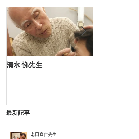
清水 悌先生
河内厚郎先生
最新記事
老田直仁先生